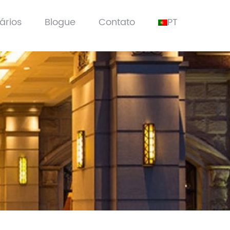
ários
Blogue
Contato
PT
 de pátio
EN
stacionamento
DE
ra estádio
RU
Luz de segurança LED
luminação LED
ES
Luz halógena