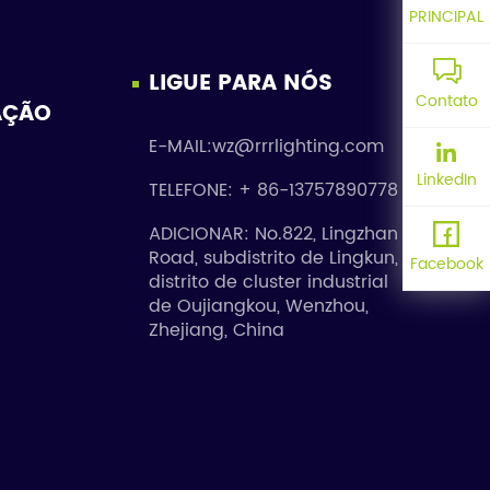
PRINCIPAL
LIGUE PARA NÓS
Contato
AÇÃO
E-MAIL:wz@rrrlighting.com
LinkedIn
TELEFONE: + 86-13757890778
ADICIONAR: No.822, Lingzhan
Road, subdistrito de Lingkun,
Facebook
distrito de cluster industrial
de Oujiangkou, Wenzhou,
Zhejiang, China