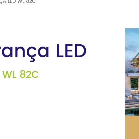
ÇA LED WL 82C
rança LED
Calculator
Show Stand
 WL 82C